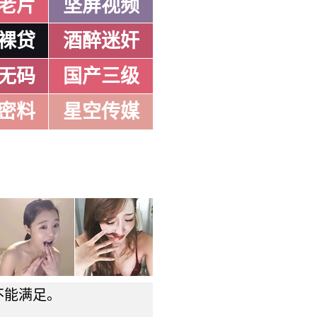
老片
坚屏视频
裸贷
酒醉迷奸
无码
国产三级
密料
星空传媒
不能满足。