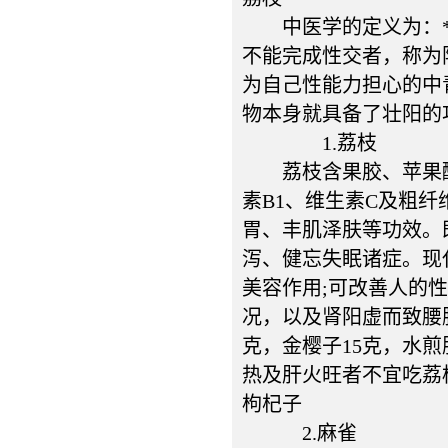
中医学的定义为：***
不能完成性交者，称为
为自己性能力担心的中
物本身就具备了壮阳的
1.荔枝
荔枝含果胶、苹果酸
素B1、维生素C及粗
胃、丰肌泽肤等功效。
泻、健忘失眠诸症。现
美容作用;可改善人的
况，以及肾阳虚而致腰
克，金樱子15克，水
热及肝火旺者不宜吃荔
枸杞子
2.麻雀