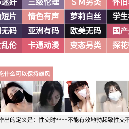
暴迷奸
三级伦理
ＳＭ另类
怀旧
拍短片
情色有声
萝莉白丝
学生
洲无码
亚洲有码
欧美无码
国产
女乱伦
卡通动漫
变态另类
探花
吃什么可以保持雄风
作出的定义是：性交时****不能有效地勃起致性交