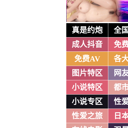
真是约炮
全
成人抖音
免
免费AV
各
图片特区
网
小说特区
都
小说专区
性
性爱之旅
日