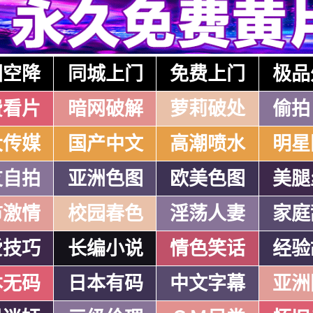
国空降
同城上门
免费上门
极品
费看片
暗网破解
萝莉破处
偷拍
大传媒
国产中文
高潮喷水
明星
友自拍
亚洲色图
欧美色图
美腿
市激情
校园春色
淫荡人妻
家庭
爱技巧
长编小说
情色笑话
经验
本无码
日本有码
中文字幕
亚洲