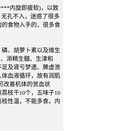
**内旋即疲软)，以致
，无孔不入，迷惑了很多
边的食物入手的，很多食
磷、胡萝卜素以及维生
血、添精生髓、生津和
不足及肾亏梦遗、脾虚泄
人体血液循环，故有润肌
可改善机体的贫血状
枝干10个，五味子10
荔枝性温，不能多食。内