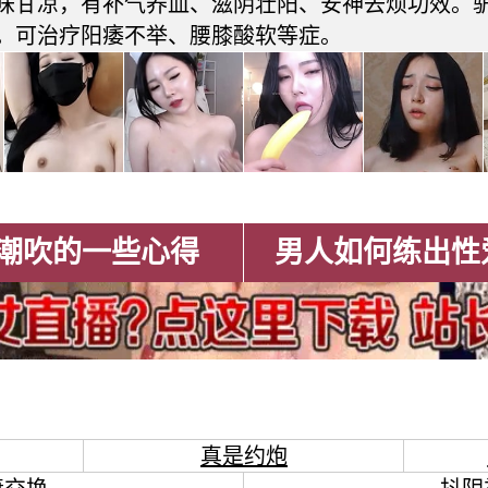
味甘凉，有补气养血、滋阴壮阳、安神去烦功效。
。可治疗阳痿不举、腰膝酸软等症。
潮吹的一些心得
男人如何练出性
真是约炮