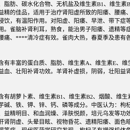
肪、碳水化合物、无机盐及维生素B1、维生素B
益精的佳品，适用于治疗肾阳虚所致的阳痿、腰痛
浸饮，有温阳作用。对阳虚、阳痿、早泄、带下症
用。雀脑补肾利耳，熟食，能治男子阳痿、遗精等症
腰痛、****清冷症有效。雀肉大热，春夏季及患有
丰富的蛋白质、脂肪、维生素A、维生素E、维
益血、壮阳补肾功效。羊肾补虚损，阴弱，壮阳益
胡萝卜素、维生素B1、维生素B2、烟酸、维生素
芋碱、铁、钾、锌、钙、磷等成分。中医认为：枸
、益精明目、和血润燥、泽肤悦颜，培元乌发等功
肝肾阴虚、头晕目眩、视物昏花、遗精阳痿、面色