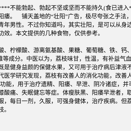
*不能勃起、勃起不坚或坚而不能持久(食已进入**
阳痿。 铺天盖地的“壮阳”广告，极尽夸张之手法
青年男性。不过你知道吗，其实壮阳，是可以从身
功效。本文提供的几种食物，仅供参考。
、柠檬酸、游离氨基酸、果糖、葡萄糖、铁、钙、
纤维等成分。中医以为，荔枝味甘，性温，有补益气
既是健身益颜的保健水果，又可用于治疗病后津液
代医学研究发现，荔枝有改善人的消化功能，改善
性功能，用于治疗遗精、阳痿、早泄、阴冷诸症，并
膝酸痛、失眠健忘等症。体瘦肤黑、阳痿早泄者，取荔
煎服，每日一剂，久服，可强身健体，治疗疾病。但
枝。