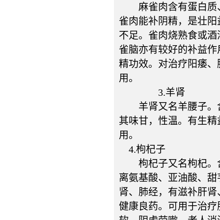
麻雀肉含有蛋白质、脂
雀肉能补阴精，是壮阳
不足。雀肉烧熟食或酒
雀脑亦有较好的补益作
精功效。对治疗阳痿、
用。
3.羊肾
羊肾又名羊腰子。含有
其味甘，性温。有生精
用。
4.枸杞子
枸杞子又名枸杞。含有
离氨基酸、亚油酸、甜
肾、肺经，有滋补肝肾
健康良药。可用于治疗