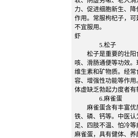
软、阴虚劳嗽、老人消
力、促进细胞新生、降
作用。常服枸杞子，可
不宜服用。
虾
5.松子
松子是重要的壮阳食
咳、滑肠通便等功效。
维生素和矿物质。经常
容、增强性功能等作用
体虚缺乏勃起力度者有
6.麻雀蛋
麻雀蛋含有丰富优质蛋
铁、磷、钙等。中医认
足、四肢不温、怕冷等
麻雀蛋，具有健体、养