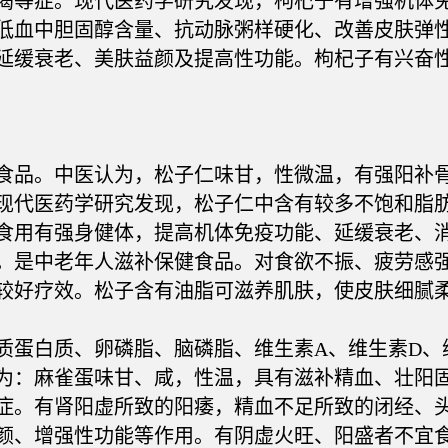
渴等症。现代医药学研究发现，枸杞子有增强机体
低血中胆固醇含量、抗动脉粥样硬化、改善皮肤弹
延缓衰老、美肤益颜及提高性功能。枸杞子有兴奋
品。中医认为，松子仁味甘，性微温，有强阳补骨
现代医药学研究发现，松子仁中含有较多不饱和脂
食用有强身健体，提高机体免疫功能、延缓衰老、
。是中老年人滋补保健食品。对食欲不振、疲劳感
较好疗效。松子含有油脂可滋养肌肤，使皮肤细腻
白质、卵磷脂、脑磷脂、维生素A、维生素D、维
为：麻雀蛋味甘、咸，性温，具有滋补精血、壮阳
症。有肾阳虚所致的阳痿，精血不足所致的闭经、
颜、增强性功能等作用。有阴虚火旺、阳盛者不宜