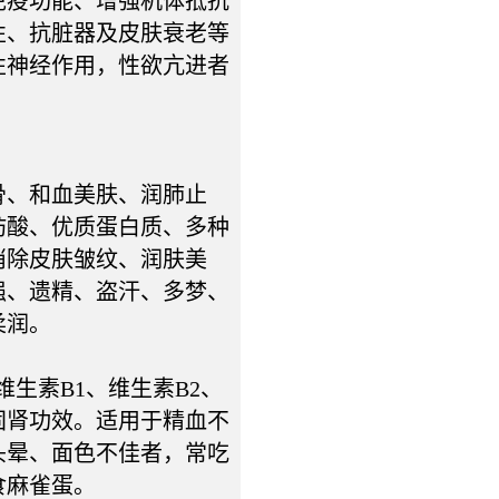
免疫功能、增强机体抵抗
性、抗脏器及皮肤衰老等
性神经作用，性欲亢进者
、和血美肤、润肺止
肪酸、优质蛋白质、多种
消除皮肤皱纹、润肤美
强、遗精、盗汗、多梦、
柔润。
生素B1、维生素B2、
固肾功效。适用于精血不
头晕、面色不佳者，常吃
食麻雀蛋。