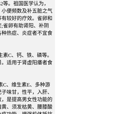
2等。祖国医学认为，
、小便频数及补五脏之气
等有较好的疗效。雀卵和
;雀卵有助肾阳、补阴
各种热症、炎症者不宜食
生素C、钙、铁、磷等。
肾。适用于肾虚阳痿者食
C、维生素E、多种游
杞子味甘，性平，入肝、
效，是提高男女性功能的
暗黄、须发枯黄、腰膝酸