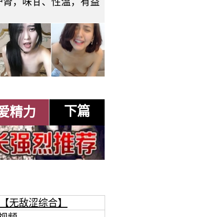
驴肾，味甘、性温，有益
下篇
爱精力
【无敌涩综合】