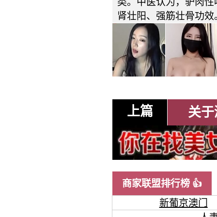
类。中医认为，驴肉性
肾壮阳、强筋壮骨功效
上篇
关于
商家联盟排行榜 👍
新葡京澳门