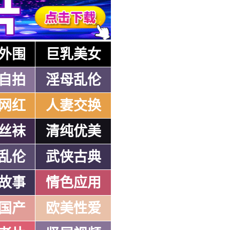
外围
巨乳美女
自拍
淫母乱伦
网红
人妻交换
丝袜
清纯优美
乱伦
武侠古典
故事
情色应用
国产
欧美性爱