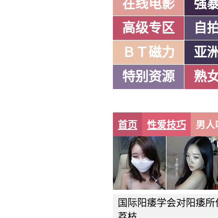
在线电影
强
高级专区
自
ＢＴ磁力
亚
特别资源
熟
首页
性爱技巧
男人
国际阳痿学会对阳痿所
荔枝